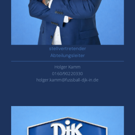
stellvertretender
Abteilungsleiter
Holger Kamm
0160/90220330
holger.kamm@fussball-djk-in.de