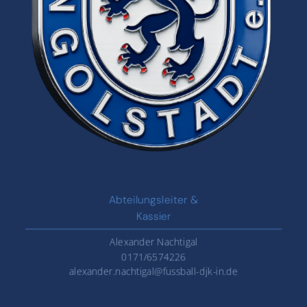
Abteilungsleiter &
Kassier
Alexander Nachtigal
0171/6574226
alexander.nachtigal@fussball-djk-in.de