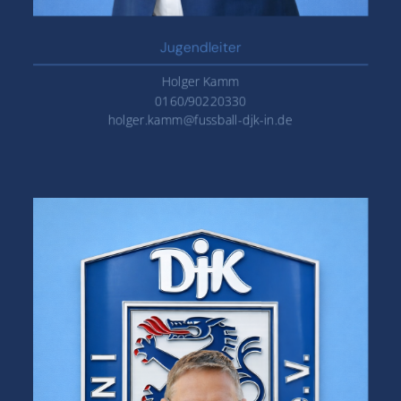
‌Jugendleiter
Holger Kamm
0160/90220330
holger.kamm@fussball-djk-in.de